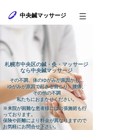
北海道札幌市中央区の中央鍼マッサージ治療室
中央鍼マッサージ
札幌市中央区の鍼・灸・マッサージ
なら中央鍼マッサージ
その不調、体のゆがみが原因かも…
ゆがみが原因で起きる肩こり、腰痛、
その他の不調
​私たちにおまかせください。
​※来院が困難な患者様には出張施術も行
っております。
​保険や距離により料金が異なりますので
お気軽にお問合せ下さい。