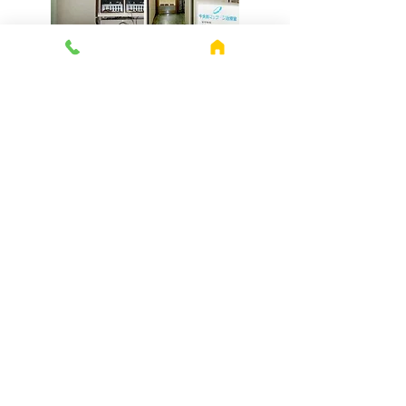
第5治療室
011-241-0008
札幌市中央区北3条西2丁目
CentralCliffビル6階（東急デパート南向
い）
受付時間：平日 AM9:30〜PM6:30
土曜日 AM9:30〜PM4:00
休診:日曜日・祝日
ベット台数 11台